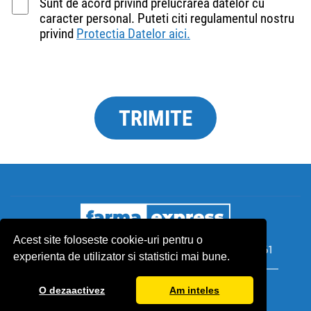
Sunt de acord privind prelucrarea datelor cu
caracter personal. Puteti citi regulamentul nostru
privind
Protectia Datelor aici.
Acest site foloseste cookie-uri pentru o
Email:
service@farmaexpress.ro
Telefon:
+40 376 300 361
experienta de utilizator si statistici mai bune.
© 2024 Centrosanum Kft. All rights reserved.
O dezaactivez
Am inteles